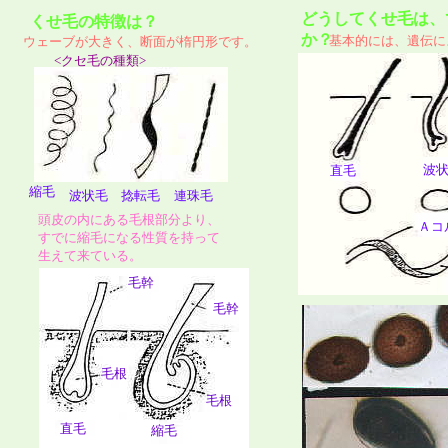
どうしてくせ毛は、
くせ毛の特徴は？
か？
基本的には、遺伝に
ウェーブが大きく、断面が楕円形です。
<クセ毛の種類>
波
直毛
縮毛
波状毛
捻転毛
連珠毛
頭皮の内にある毛根部分より、
Ａコ
すでに縮毛になる性質を持って
生えて来ている。
毛幹
毛幹
毛根
毛根
直毛
縮毛